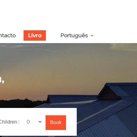
ntacto
Livro
Português
,
Children :