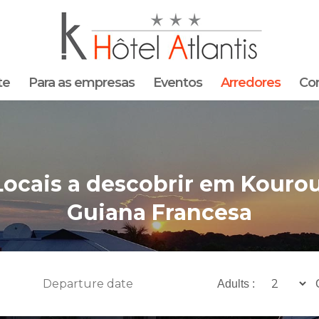
te
Para as empresas
Eventos
Arredores
Co
Locais a descobrir em Kourou
Guiana Francesa
Adults :