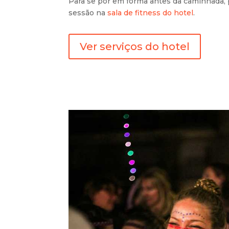
Para se pôr em forma antes da caminhada,
sessão na
sala de fitness do hotel
.
Ver serviços do hotel