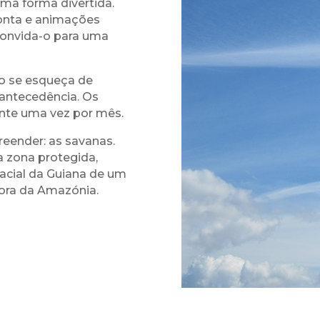
ma forma divertida.
ponta e animações
convida-o para uma
o se esqueça de
antecedência. Os
te uma vez por mês.
reender: as savanas.
a zona protegida,
acial da Guiana de um
lora da Amazónia.