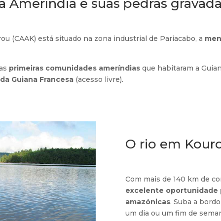
a Ameríndia e suas pedras gravad
u (CAAK) está situado na zona industrial de Pariacabo, a
meno
das
primeiras comunidades ameríndias
que habitaram a Guian
s da Guiana Francesa
(acesso livre).
O rio em Kour
Com mais de 140 km de co
excelente oportunidade p
amazónicas
. Suba a bord
um dia ou um fim de semana