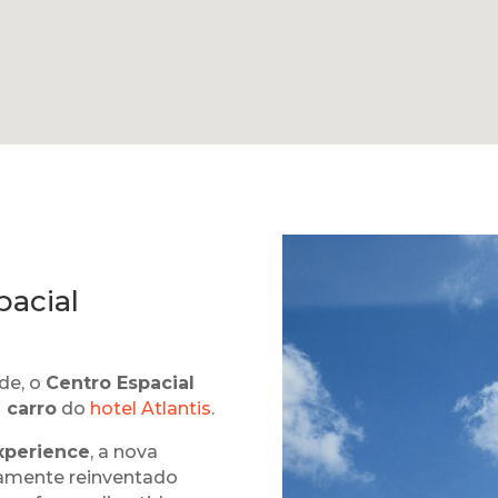
pacial
de, o
Centro Espacial
 carro
do
hotel Atlantis
.
xperience
, a nova
amente reinventado