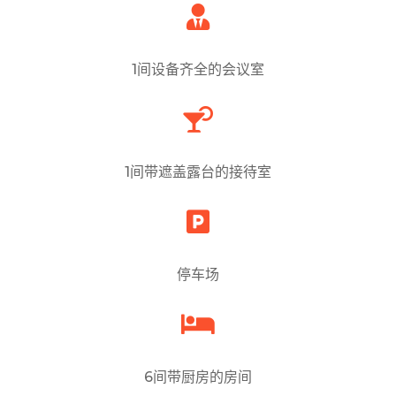

1间设备齐全的会议室

1间带遮盖露台的接待室

停车场

6间带厨房的房间