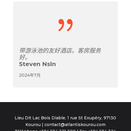
{
带游泳池的友好酒店。客房服务
好。
Steven Nsln
2024年7月
Lieu Dit Lac Bois Diable, 1 rue St Exupéry, 97130
Kourou | contact@atlantiskourou.com