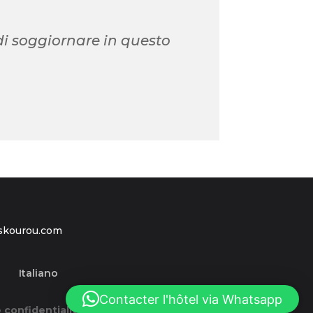
di soggiornare in questo
tiskourou.com
Italiano
Contacter l'hôtel via Whatsapp
 confidentialité