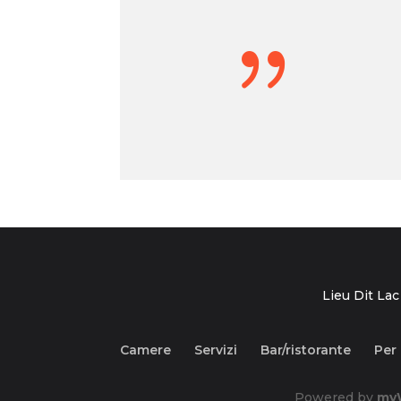
{
Lieu Dit Lac
Camere
Servizi
Bar/ristorante
Per
Powered by
my