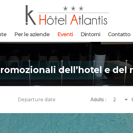
nte
Per le aziende
Eventi
Dintorni
Contatto
romozionali dell’hotel e del 
Adults :