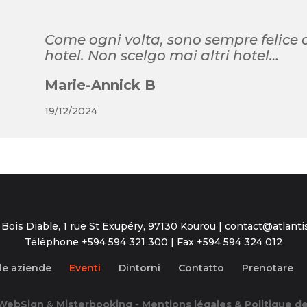
Come ogni volta, sono sempre felice 
hotel. Non scelgo mai altri hotel…
Marie-Annick B
19/12/2024
 Bois Diable, 1 rue St Exupéry, 97130 Kourou | contact@atlan
Téléphone +594 594 321 300 | Fax +594 594 324 012
 le aziende
Eventi
Dintorni
Contatto
Prenotare
WebSign
&
Misterbooking
-
Mentions légales & Politique de